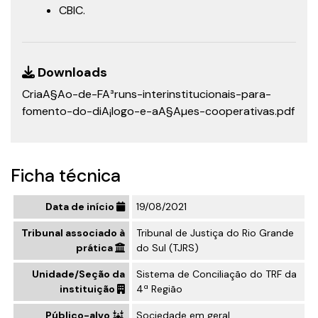
CBIC.
Downloads
CriaA§Ao-de-FA³runs-interinstitucionais-para-
fomento-do-diA¡logo-e-aA§Aµes-cooperativas.pdf
Ficha técnica
Data de início
19/08/2021
Tribunal associado à
Tribunal de Justiça do Rio Grande
prática
do Sul (TJRS)
Unidade/Seção da
Sistema de Conciliação do TRF da
instituição
4ª Região
Público-alvo
Sociedade em geral