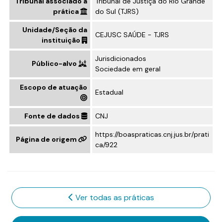
Tribunal associado à
Tribunal de Justiça do Rio Grande
prática
do Sul (TJRS)
Unidade/Seção da
CEJUSC SAÚDE - TJRS
instituição
Jurisdicionados
Público-alvo
Sociedade em geral
Escopo de atuação
Estadual
Fonte de dados
CNJ
https://boaspraticas.cnj.jus.br/prati
Página de origem
ca/922
Ver todas as práticas