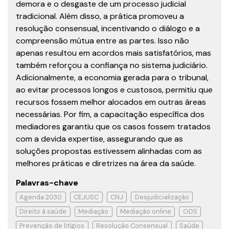
demora e o desgaste de um processo judicial
tradicional. Além disso, a prática promoveu a
resolução consensual, incentivando o diálogo e a
compreensão mútua entre as partes. Isso não
apenas resultou em acordos mais satisfatórios, mas
também reforçou a confiança no sistema judiciário.
Adicionalmente, a economia gerada para o tribunal,
ao evitar processos longos e custosos, permitiu que
recursos fossem melhor alocados em outras áreas
necessárias. Por fim, a capacitação específica dos
mediadores garantiu que os casos fossem tratados
com a devida expertise, assegurando que as
soluções propostas estivessem alinhadas com as
melhores práticas e diretrizes na área da saúde.
Palavras-chave
Agenda 2030
CEJUSC
CNJ
Desjudicialização
Direito à saúde
Mediação
Mediação online
ODS
Prevenção de litígios
Resolução Consensual
Saúde