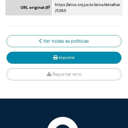
https://atos.cnj.jus.br/atos/detalhar
URL original
/5385
Ver todas as políticas
Imprimir
Reportar erro