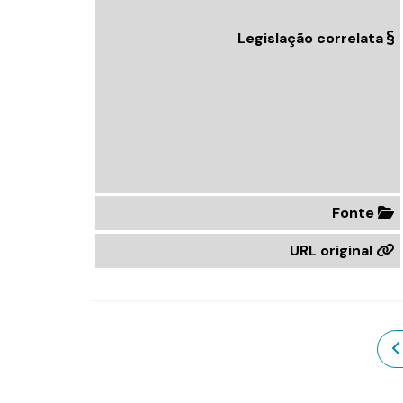
Legislação correlata
Fonte
URL original