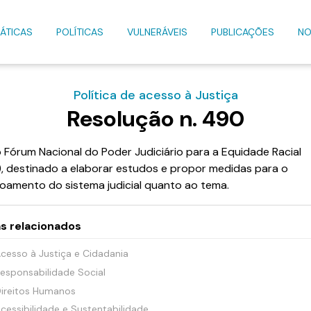
ÁTICAS
POLÍTICAS
VULNERÁVEIS
PUBLICAÇÕES
NO
Política de acesso à Justiça
Resolução n. 490
 o Fórum Nacional do Poder Judiciário para a Equidade Racial
), destinado a elaborar estudos e propor medidas para o
çoamento do sistema judicial quanto ao tema.
s relacionados
cesso à Justiça e Cidadania
esponsabilidade Social
ireitos Humanos
cessibilidade e Sustentabilidade