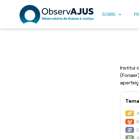
SOBRE
PR
Institui
(Fonaer
aperfei
Tema
A
R
D
A