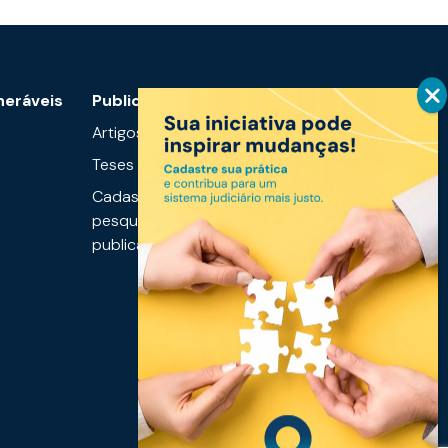
neráveis
Publicações
Mais
informações
Artigos
Notícias
Teses
Links úteis
Cadastre sua
pesquisa ou
Fale conosco
publicação