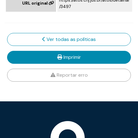
https://atos.cnj.jus.br/atos/detalhar
URL original
/3497
Ver todas as políticas
Imprimir
Reportar erro