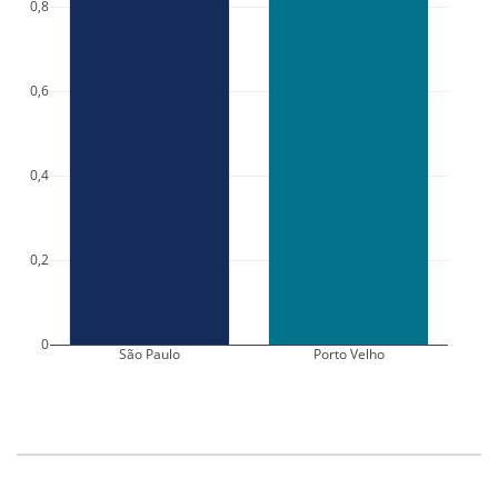
0,8
0,6
0,4
0,2
0
São Paulo
Porto Velho