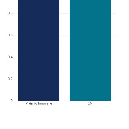
0,8
0,6
0,4
0,2
0
Prêmio Innovare
CNJ