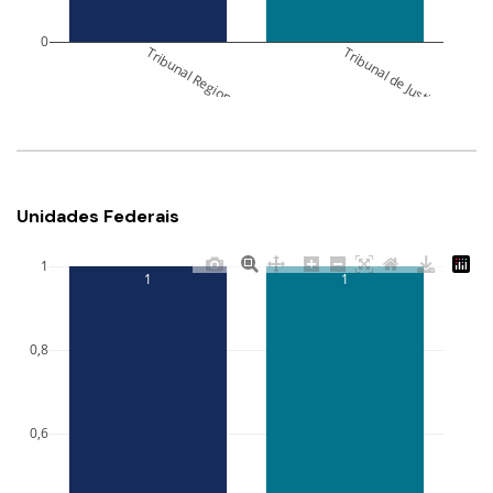
0
Tribunal Regional Federal da 3ª Região (TRF3) (MS e SP)
Tribunal de Justiça de Rond
Unidades Federais
1
1
1
0,8
0,6