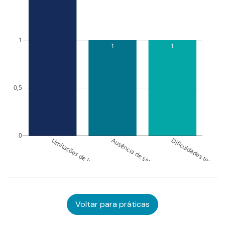
1
1
1
0,5
0
Limitações de infraestrutura
Ausência de sinal de internet
Dificuldades territor
Voltar para práticas