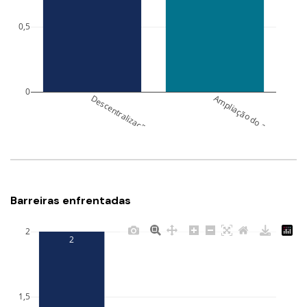
0,5
0
Descentralização do judiciário para áreas remotas
Ampliação do acesso a info
Barreiras enfrentadas
2
2
1,5