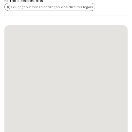
Filtros selecionados
Educação e conscientização dos direitos legais