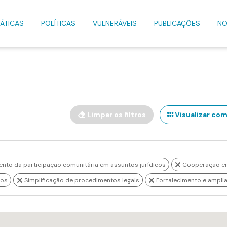
ÁTICAS
POLÍTICAS
VULNERÁVEIS
PUBLICAÇÕES
NO
Limpar os filtros
Visualizar com
nto da participação comunitária em assuntos jurídicos
Cooperação ent
cos
Simplificação de procedimentos legais
Fortalecimento e ampli