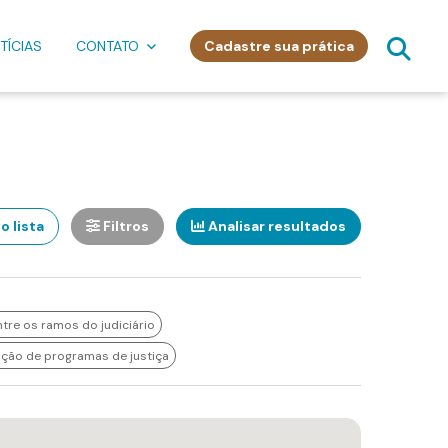
TÍCIAS
CONTATO
Cadastre sua prática
o lista
Filtros
Analisar resultados
re os ramos do judiciário
ação de programas de justiça