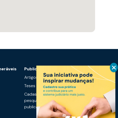
neráveis
Publicações
Mais
informações
Artigos
Notícias
Teses
Links úteis
Cadastre sua
pesquisa ou
Fale conosco
publicação