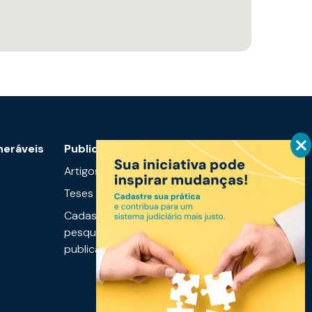
neráveis
Publicações
Mais
informações
Artigos
Notícias
Teses
Links úteis
Cadastre sua
pesquisa ou
Fale conosco
publicação